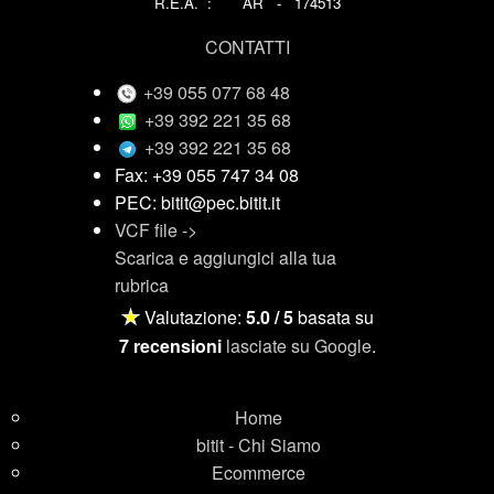
R.E.A. : AR - 174513
CONTATTI
+39 055 077 68 48
+39 392 221 35 68
+39 392 221 35 68
Fax: +39 055 747 34 08
PEC: bitit@pec.bitit.it
VCF file ->
Scarica e aggiungici alla tua
rubrica
★
Valutazione:
5.0 / 5
basata su
7 recensioni
lasciate su Google
.
Home
bitit - Chi Siamo
Ecommerce