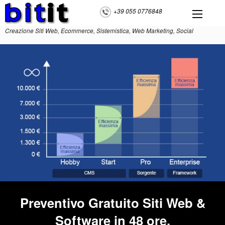
+39 055 0776848
Creazione Siti Web, Ecommerce, Sistemistica, Web Marketing, Social
Preventivo Gratuito Siti Web &
Software in 48 ore.